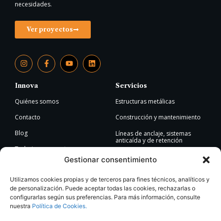
necesidades.
Ver proyectos
Innova
Servicios
Quiénes somos
Estructuras metálicas
Contacto
Construcción y mantenimiento
Blog
Líneas de anclaje, sistemas
anticaída y de retención
Trabaja con nosotros
Proyectos de ingeniería
Gestionar consentimiento
Canal ético
Retirada de amianto
Utilizamos cookies propias y de terceros para fines técnicos, analíticos y
de personalización. Puede aceptar todas las cookies, rechazarlas o
Dónde estamos
configurarlas según sus preferencias. Para más información, consulte
Calle Río Miño, 7
nuestra
Política de Cookies.
Pol. Ind. El Saladar I
30564 Lorquí